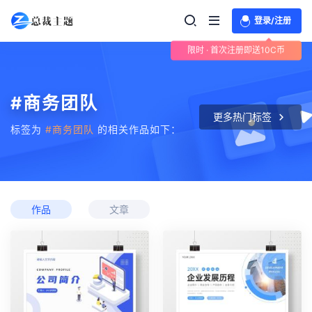
登录/注册
限时 · 首次注册即送10C币
#商务团队
更多热门标签
标签为
#商务团队
的相关作品如下：
作品
文章