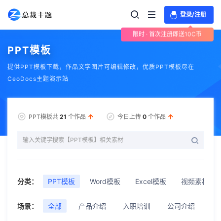
登录/注册
限时 · 首次注册即送10C币
PPT模板
提供PPT模板下载，作品文字图片可编辑修改，优质PPT模板尽在
CeoDocs主题演示站
PPT模板共
21
个作品
今日上传
0
个作品
分类：
PPT模板
Word模板
Excel模板
视频素材
场景：
全部
产品介绍
入职培训
公司介绍
公