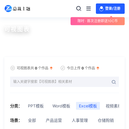
登录/注册
限时 · 首次注册即送10C币
可视图表
可视图表共
0
个作品
今日上传
0
个作品
分类：
PPT模板
Word模板
Excel模板
视频素材
场景：
全部
产品运营
人事管理
仓储购销
可