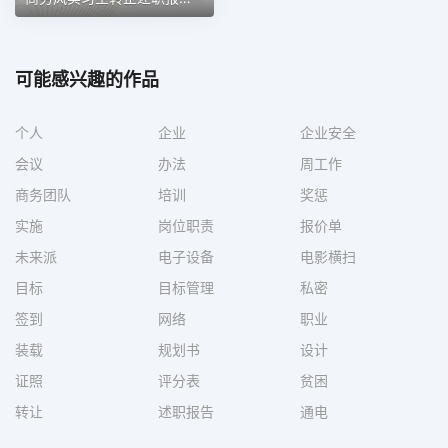
可能感兴趣的作品
个人
企业
企业安全
会议
办法
周工作
商务团队
培训
奖惩
实施
岗位职责
报价单
未来派
电子设备
电影横扫
目标
目标管理
私密
签到
网络
职业
装载
规划书
设计
证照
评分表
贫困
转让
述职报告
通电