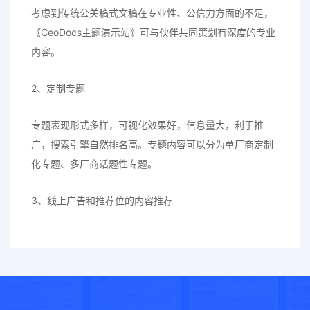
考虑到传统公关稿式文稿在专业性、公信力方面的不足，
《CeoDocs主题演示站》可与伙伴共同策划有深度的专业
内容。
2、定制专题
专题表现形式多样，可视化效果好，信息量大，利于推
广，搜索引擎自然排名高。专题内容可以分为单厂商定制
化专题、多厂商话题性专题。
3、线上广告和推荐位的内容推荐