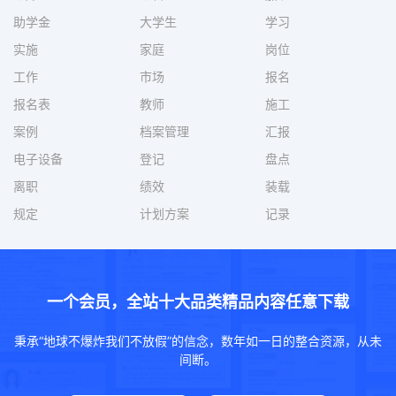
助学金
大学生
学习
实施
家庭
岗位
工作
市场
报名
报名表
教师
施工
案例
档案管理
汇报
电子设备
登记
盘点
离职
绩效
装载
规定
计划方案
记录
一个会员，全站十大品类精品内容任意下载
秉承“地球不爆炸我们不放假”的信念，数年如一日的整合资源，从未
间断。