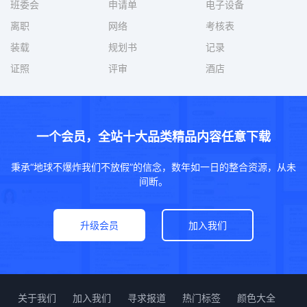
班委会
申请单
电子设备
离职
网络
考核表
装载
规划书
记录
证照
评审
酒店
一个会员，全站十大品类精品内容任意下载
秉承“地球不爆炸我们不放假”的信念，数年如一日的整合资源，从未
间断。
升级会员
加入我们
关于我们
加入我们
寻求报道
热门标签
颜色大全