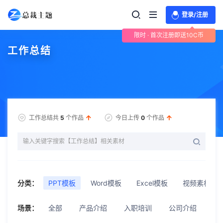
登录/注册
限时 · 首次注册即送10C币
工作总结
工作总结共
5
个作品
今日上传
0
个作品
分类：
PPT模板
Word模板
Excel模板
视频素材
场景：
全部
产品介绍
入职培训
公司介绍
公