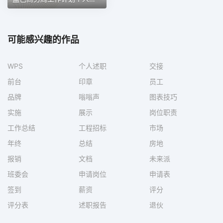
可能感兴趣的作品
WPS
个人述职
交接
前台
印章
员工
品牌
嗡嗡声
图表技巧
实施
展示
岗位职责
工作总结
工程招标
市场
年终
总结
房地
报销
文档
未来派
班委会
申请岗位
申请表
签到
薪资
评分
评分表
述职报告
退伙