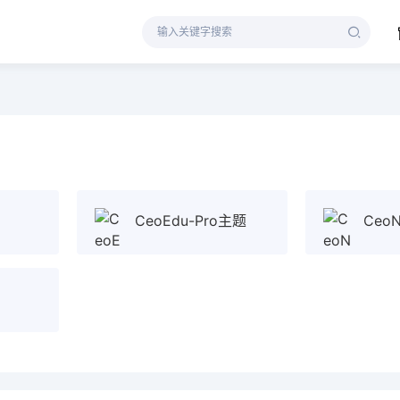
CeoEdu-Pro主题
CeoN