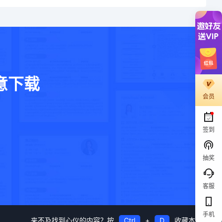
意下载
会员
。
签到
抽奖
客服
手机
来不及找到心仪的内容？按
Ctrl
+
D
收藏本站