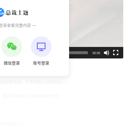
秒登录查看完整内容 —
00:05
微信登录
账号登录
着笔记本电脑，手在键盘上轻轻敲击。）
，笔记本电脑成了他最亲密的伙伴。”
飞快地跳跃。）