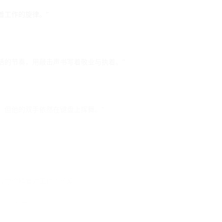
着工作的旋律。”
活的节奏，用敲击声书写着敬业与执着。”
，但他的双手依然在键盘上挥舞。”
毅力诠释着对工作的热爱。”
”出现在屏幕上。）