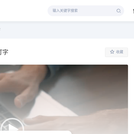
字
打字
收藏