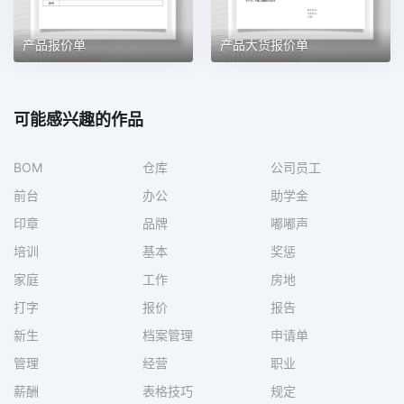
产品报价单
产品大货报价单
可能感兴趣的作品
BOM
仓库
公司员工
前台
办公
助学金
印章
品牌
嘟嘟声
培训
基本
奖惩
家庭
工作
房地
打字
报价
报告
新生
档案管理
申请单
管理
经营
职业
薪酬
表格技巧
规定