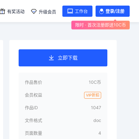
工作台
登录/注册
有奖活动
升级会员
限时 · 首次注册即送10C币
立即下载
作品售价
10C币
会员权益
VIP折扣
作品ID
1047
文件格式
doc
页面数量
4