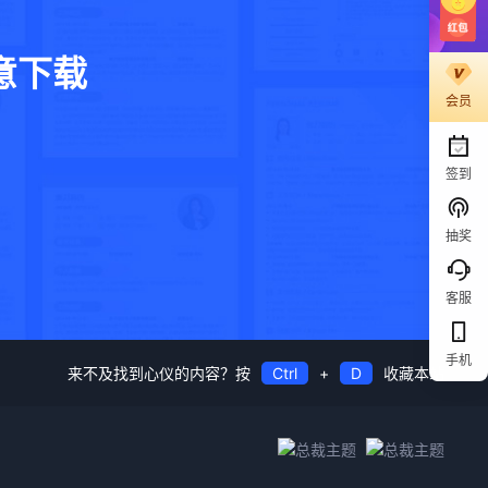
意下载
会员
。
签到
抽奖
客服
手机
来不及找到心仪的内容？按
Ctrl
+
D
收藏本站