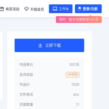
工作台
登录/注册
有奖活动
升级会员
限时 · 首次注册即送10C币
立即下载
作品售价
20C币
会员权益
VIP折扣
作品ID
1020
文件格式
doc
页面数量
11