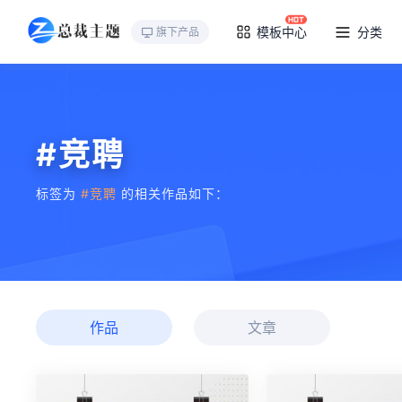
模板中心
分类
旗下产品
#竞聘
标签为
#竞聘
的相关作品如下：
作品
文章