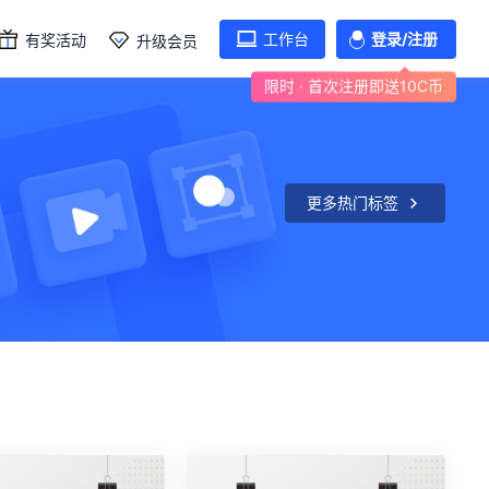
工作台
登录/注册
有奖活动
升级会员
限时 · 首次注册即送10C币
更多热门标签