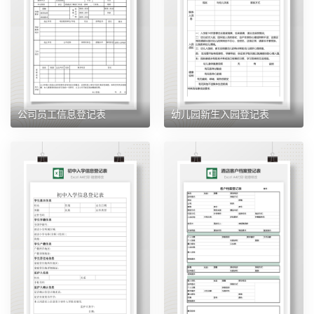
公司员工信息登记表
幼儿园新生入园登记表