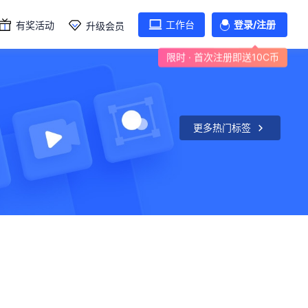
工作台
登录/注册
有奖活动
升级会员
限时 · 首次注册即送10C币
更多热门标签