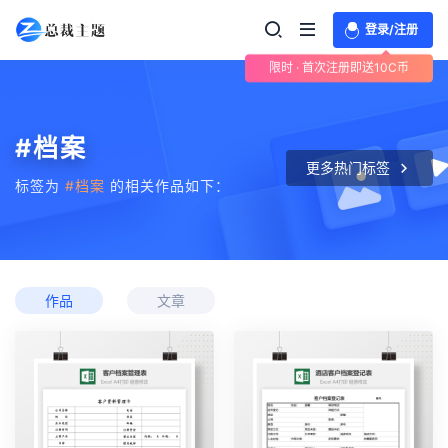
登录/注册
限时 · 首次注册即送10C币
#档案
更多热门标签
标签为
#档案
的相关作品如下：
作品
文章