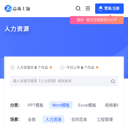
登录/注册
限时 · 首次注册即送10C币
人力资源
人力资源共
5
个作品
今日上传
0
个作品
分类：
PPT模板
Word模板
Excel模板
视频素材
场景：
全部
人力资源
合同范本
工程管理
总